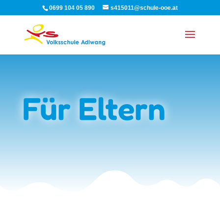
0699 104 05 890
s415011@schule-ooe.at
Für Eltern