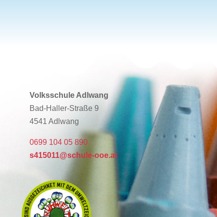
Volksschule Adlwang
Bad-Haller-Straße 9
4541 Adlwang
0699 104 05 890
s415011@schule-ooe.at