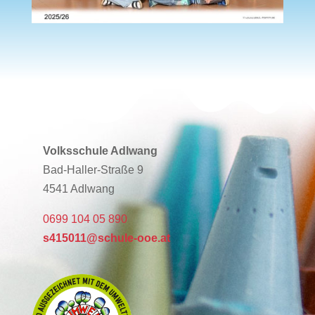
Volksschule Adlwang
Bad-Haller-Straße 9
4541 Adlwang
0699 104 05 890
s415011@schule-ooe.at