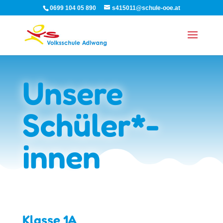
0699 104 05 890
s415011@schule-ooe.at
Unsere
Schüler*­
innen
Klasse 1A