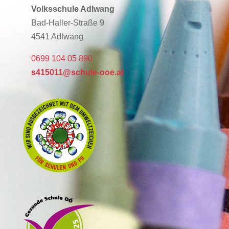
Volksschule Adlwang
Bad-Haller-Straße 9
4541 Adlwang
0699 104 05 890
s415011@schule-ooe.at