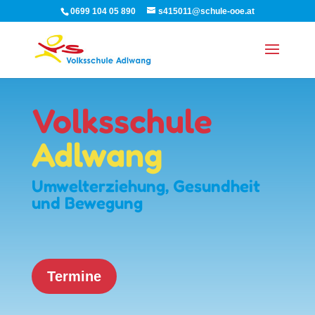
0699 104 05 890
s415011@schule-ooe.at
Volksschule
Adlwang
Umwelterziehung, Gesundheit
und Bewegung
Termine