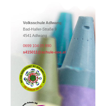
Volksschule Adlwang
Bad-Haller-Straße 9
4541 Adlwang
0699 104 05 890
s415011@schule-ooe.at