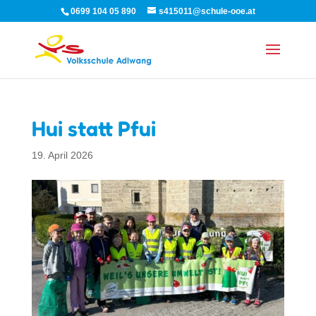
0699 104 05 890
s415011@schule-ooe.at
Hui statt Pfui
19. April 2026