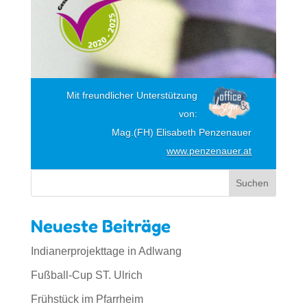
Mit freundlicher Unterstützung
von:
Mag.(FH) Elisabeth Penzenauer
www.penzenauer.at
Suchen
Neueste Beiträge
Indianerprojekttage in Adlwang
Fußball-Cup ST. Ulrich
Frühstück im Pfarrheim